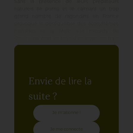
Sans la présence de leurs prédateurs
naturels (le puma et le caïman) un trop
grand nombre de ragondins en France
provoque le déséquilibre des écosystèmes
humides et la Mare aux canards de
Chevreuse était en train d’en payer les frais.
La présence de l’écrevisse de Louisiane, la
surpopulation des oies domestiques et de
certains poissons invasifs comme la perche
arc-en-ciel confirmait le déséquilibre de la
mare. Une renaturation, c’est-à-dire une
de lire la
Envie
restauration d’un bon état écologique, était
alors nécessaire.
suite ?
Je m'abonne !
Je me connecte