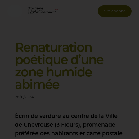
Je m'abonne !
Connexion
Email *
Renaturation
poétique
d’une
Mot de passe *
zone
humide
Mot de passe oublié ?
abimée
Valider
28/11/2024
Inscription
Écrin de verdure au centre de la Ville
de Chevreuse (3 Fleurs), promenade
préférée des habitants et carte postale