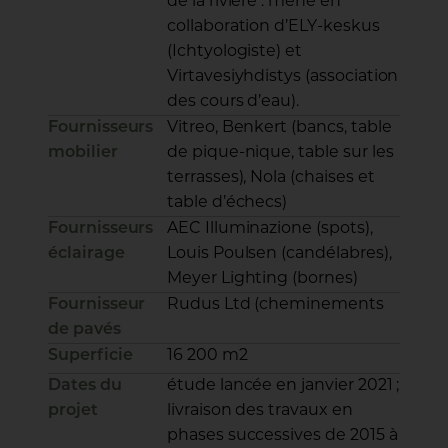
de la rivière : mené en
collaboration d’ELY-keskus
(Ichtyologiste) et
Virtavesiyhdistys (association
des cours d’eau).
Fournisseurs
Vitreo, Benkert (bancs, table
mobilier
de pique-nique, table sur les
terrasses), Nola (chaises et
table d’échecs)
Fournisseurs
AEC Illuminazione (spots),
éclairage
Louis Poulsen (candélabres),
Meyer Lighting (bornes)
Fournisseur
Rudus Ltd (cheminements
de pavés
Superficie
16 200 m2
Dates du
étude lancée en janvier 2021 ;
projet
livraison des travaux en
phases successives de 2015 à