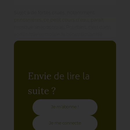
Sujet à de fortes crues, notamment
printanières, ce petit cours d'eau, paraît
presque anecdotique. Pourtant, c’est dans
son lit que se trouve la construction de
nouveaux bureaux, commerces et
logements pour ce secteur de la grande
couronne de la capitale Finnoise. Afin de
conserver son lit majeur intact, 3 nouveaux
parcs publics verront le jour, aménagés le
de lire la
Envie
long du ruisseau. Hatsinanpuisto est l’un
d’eux.
suite ?
Je m'abonne !
Je me connecte