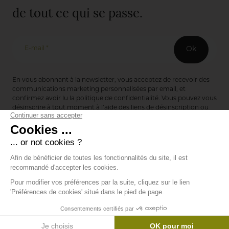
de tout ce qui se passe.
E-mail *
Ok
En vous abonnant à la newsletter, vous acceptez de recevoir des
communications marketing personnalisées par email, et
confirmez avoir lu la
politique de confidentialité
. Vous pouvez vous
désinscrire à tout moment à l’aide des liens de désinscription ou
en nous contactant via notre formulaire de contact :
ici
Editions de Bionnay
493 Route du Château de Bionnay
69640 Lacenas
Annuaire des marques