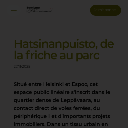
Je m'abonne !
Connexion
Email *
Hatsinanpuisto,
de
la
friche
au
parc
Mot de passe *
27/11/2025
Mot de passe oublié ?
Situé entre Helsinki et Espoo, cet
Valider
espace public linéaire s’inscrit dans le
quartier dense de Leppävaara, au
Inscription
contact direct de voies ferrées, du
périphérique I et d’importants projets
immobiliers. Dans un tissu urbain en