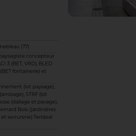
inebleau (77)
paysagiste concepteur
ACI 3 (BET, VRD), BLED
BET fontainerie) et
nnement (lot paysage),
arrosage), STRF (lot
ose (dallage et pavage),
ernard Bois (jardinières
et serrurerie) Terideal