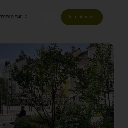
Je m'abonne !
FFRES D'EMPLOI
Connexion
Email *
© Opus Urbain
Mot de passe *
Mot de passe oublié ?
Valider
Inscription