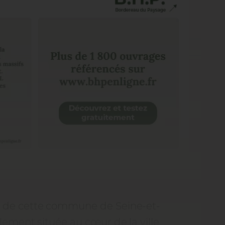
es de cette commune de Seine-et-
lement située au cœur de la ville