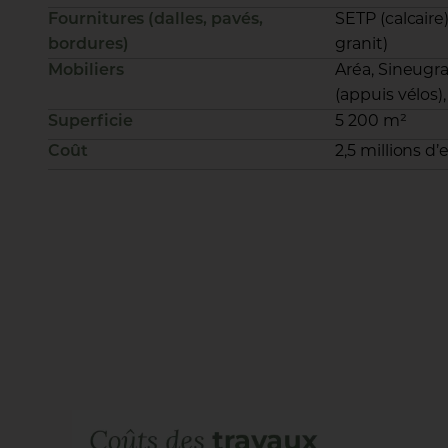
Fournitures (dalles, pavés,
SETP (calcair
bordures)
granit)
Mobiliers
Aréa, Sineugraff
(appuis vélos),
Superficie
5 200 m²
Coût
2,5 millions d