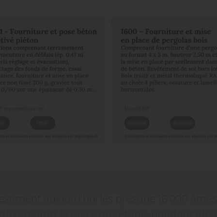
, estiment aujourd’hui les presque 16 000 âm
ndroit même, la place de l’Étape, pourtant idéa