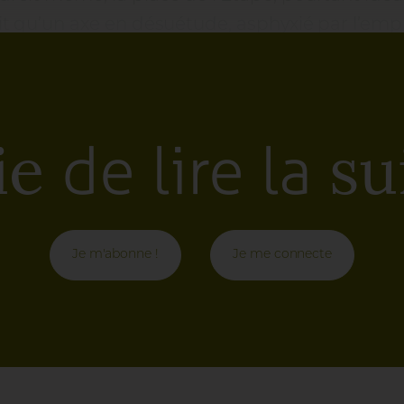
ait qu’un axe en désuétude, asphyxié par l’emp
 de requalification a été confié, le résume :
“C
ent et d’arrêts de bus. Elle n’avait de place 
ttenants et le dynamisme général du centre hi
de lire la
ux de requalification généraux, dont ceux de 
ie
sui
t du réputé château de Fontainebleau.
Je m'abonne !
Je me connecte