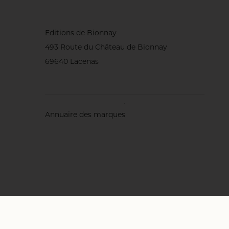
Editions de Bionnay
493 Route du Château de Bionnay
69640 Lacenas
Annuaire des marques