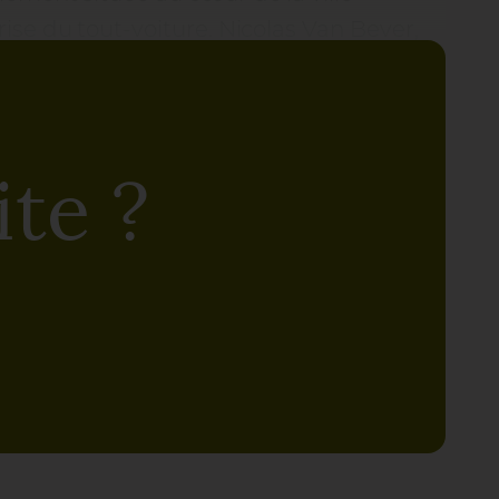
rise du tout-voiture. Nicolas Van Bever,
e n’était qu’un embranchement
que le nom.”
Tout était envahi d’enrobé,
storique en souffraient. D’où la
la place de l’Étape, afin notamment de
te ?