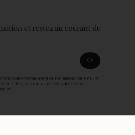
rmation et restez au courant de
Ok
communications marketing personnalisées par email, et
désinscrire à tout moment à l’aide des liens de
ct :
ici
ookies