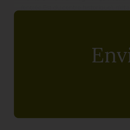
(entrée Est du centre historique), n’ét
gérant de l’agence Opus à qui le projet
routier, bordé de places de stationnem
si bien que l’activité des commerces a
décision des élus à engager des trava
Env
capter le flux des touristes provenan