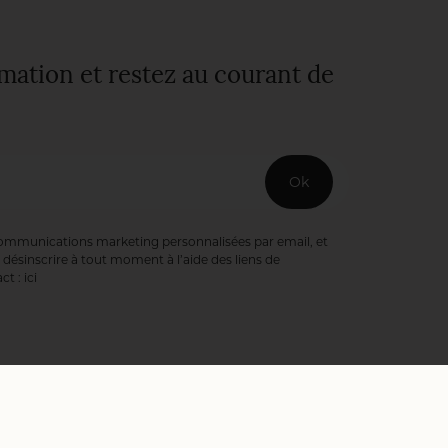
rmation et restez au courant de
Ok
communications marketing personnalisées par email, et
désinscrire à tout moment à l’aide des liens de
ct :
ici
ookies