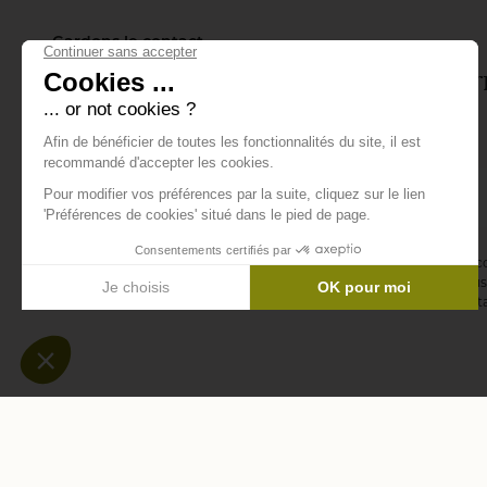
Gardons le contact
Inscrivez-vous à notre lettre d'info
tout ce qui se passe.
E-mail *
En vous abonnant à la newsletter, vous acceptez de recevoir des 
confirmez avoir lu la
politique de confidentialité
. Vous pouvez vous 
désinscription ou en nous contactant via notre formulaire de conta
-
-
Mentions légales
Données personnelles
Modifier les c