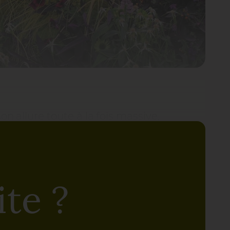
on allure toute à la fois massive,
ui parle-t-on ? Ni plus ni moins que
, qui décline des tons ivoire, chartreux
 nacré. Il ne reste plus qu’à dynamiser
 constellés de pointes orangées,
te ?