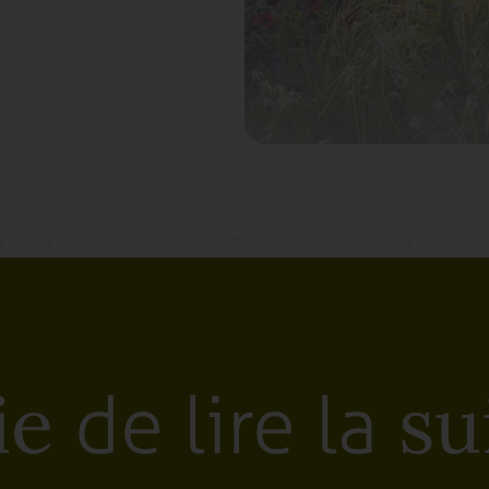
tilisation en extérieur. Étonnante ensuite, par s
eteux, délicat et quasiment laineux. Mais de q
: un influenceur
“vif argent”
éveillant la scène
cohorte d’alliés que sont les
Artemisia
au gris
de lire la
 salutaires : des Tradescantia ‘Purple Heart’,
ie
sui
es d’Inde surannées !