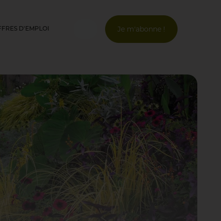
Je m'abonne !
FFRES D'EMPLOI
Connexion
Email *
Mot de passe *
Mot de passe oublié ?
Valider
Inscription