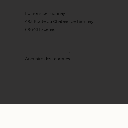
Editions de Bionnay
493 Route du Château de Bionnay
69640 Lacenas
Annuaire des marques