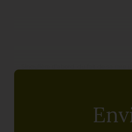
Singulière d’abord, du fait de sa rare u
presque guerrière, et son
“toucher”
duv
du Kalanchoe beharensis en personne 
et jaunes acidulés, accompagné de sa 
ces teintes par des séquences pourpres
Env
relayés par des bulbines et autres ros