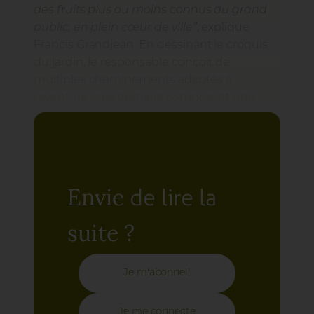
des fruits plus ou moins connus du grand
public, en plein cœur de ville”
, explique
Francis Grandjean. En dessinant le croquis
du jardin, le responsable conçoit de
multiples cheminements adaptés à
l’aventure : ces derniers composent une
forme labyrinthique, permettant de
s’immerger progressivement dans une
large collection végétale.
“Cette conception
atypique favorise l’exploration, notamment
grâce au jeu des formes, des couleurs et
de lire la
Envie
des strates qui orientent le regard du
visiteur”
, ajoute-t-il.
suite ?
Je m'abonne !
Je me connecte