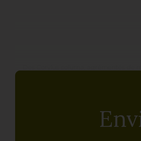
Des Corylus colurna, agrémentés de mu
grand massif d’annuelles existant, des
blancs, s’élève un grand arrosoir fabri
géraniums lierre,
Ipomoea batatas
e
auraient-ils fait un clin d’œil au pays
Env
penser que l’Ecosse n’est pas loin !