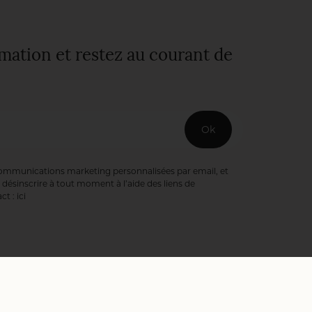
rmation et restez au courant de
Ok
communications marketing personnalisées par email, et
désinscrire à tout moment à l’aide des liens de
ct :
ici
ookies