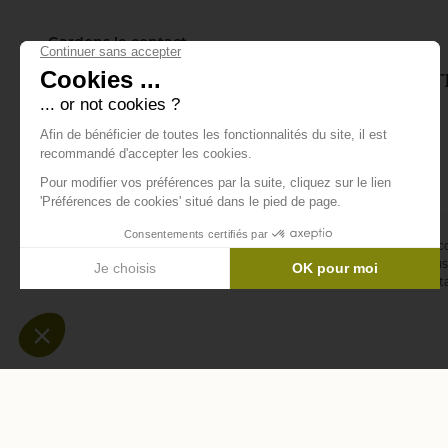
Gardons le contact
Inscrivez-vous à notre lettre d'info
tout ce qui se passe.
E-mail *
En vous abonnant à la newsletter, vous acceptez de recevoir des 
confirmez avoir lu la
politique de confidentialité
. Vous pouvez vous 
désinscription ou en nous contactant via notre formulaire de conta
-
-
Mentions légales
Données personnelles
Modifier les c