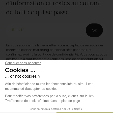
d'information et restez au courant
de tout ce qui se passe.
E-mail *
Ok
En vous abonnant à la newsletter, vous acceptez de recevoir des
communications marketing personnalisées par email, et
confirmez avoir lu la
politique de confidentialité
. Vous pouvez vous
désinscrire à tout moment à l’aide des liens de désinscription ou
en nous contactant via notre formulaire de contact :
ici
Editions de Bionnay
493 Route du Château de Bionnay
69640 Lacenas
Annuaire des marques