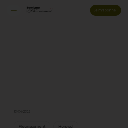
Je m'abonne !
Connexion
Email *
Mot de passe *
Mot de passe oublié ?
Valider
Inscription
10/04/2025
Fleurissement
Hors-sol