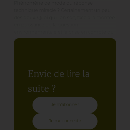
Phénomène de mode ou réponse
technique miracle ? Certainement un peu
des deux. Quoi qu’il en soit, face à la montée
en puissance de la question
environnementale et la prise en compte du
développement durable dans les stratégies
politiques, le fleurissement hors-sol semble
aujourd’hui susciter certaines interrogations
de la part des élus, des gestionnaires
municipaux, des membres des jurys du
de lire la
Envie
concours des Villes et Villages Fleuris ainsi
que de la population.
suite ?
Je m'abonne !
Je me connecte