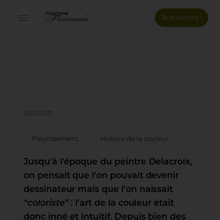
Je m'abonne !
Connexion
Email *
Mot de passe *
06/02/2025
Mot de passe oublié ?
Fleurissement
Histoire de la couleur
Valider
Jusqu'à l'époque du peintre Delacroix,
Inscription
on pensait que l'on pouvait devenir
dessinateur mais que l'on naissait
“coloriste”
: l'art de la couleur était
donc inné et intuitif. Depuis bien des