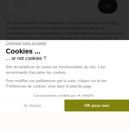
E-mail *
Ok
En vous abonnant à la newsletter, vous acceptez de recevoir des
communications marketing personnalisées par email, et
confirmez avoir lu la
politique de confidentialité
. Vous pouvez vous
désinscrire à tout moment à l’aide des liens de désinscription ou
en nous contactant via notre formulaire de contact :
ici
Editions de Bionnay
493 Route du Château de Bionnay
69640 Lacenas
Annuaire des marques
Mentions légales
Données personnelles
Modifier les
-
-
cookies