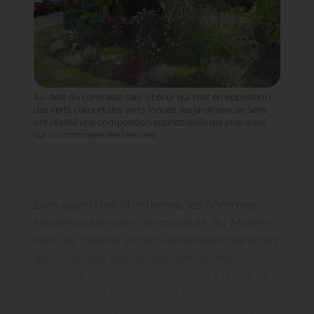
Au-delà du contraste clair-obscur qui met en opposition
des verts clairs et des verts foncés, les jardiniers de Sens
ont réalisé une composition sophistiquée qui joue aussi
sur un contraste des textures
Bien avant l'ère chrétienne, les hommes
savaient jouer avec les couleurs. Au Moyen-
Age, les maîtres verriers excellaient dans l'art
de construire des vitraux aux couleurs
réputées incomparables, jouant à la fois de
la couleur, de la lumière et de l'ombre en
utilisant essentiellement les tons simples et