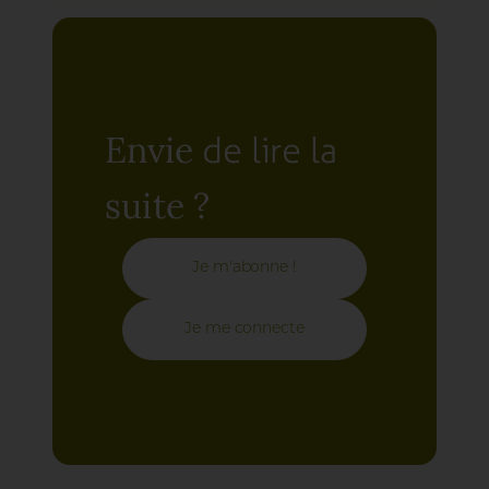
purs. Dès le XVème siècle apparaissent dans
les peintures, les tons éteints contrastants
avec les tons lumineux, les tons clairs avec
les tons obscurs développant de multiples
nuances. Quant aux peintres romantiques,
de lire la
Envie
ils sauront utiliser les nuances pour donner
vie à leurs tableaux.
suite ?
Je m'abonne !
Je me connecte