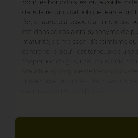
pour les bouddhistes, ou la couleur de 
dans la religion catholique. Parce qu’il
l’or, le jaune est associé à la richesse o
est, dans ce cas alors, synonyme de pl
maturité, de moisson, d’optimisme ou 
contrario, lorsqu’il est terne, avec une
proportion de gris, il est considéré 
maudite, synonyme de trahison ou de
moyen âge, les portes des maisons des 
exemple, peintes en jaune…