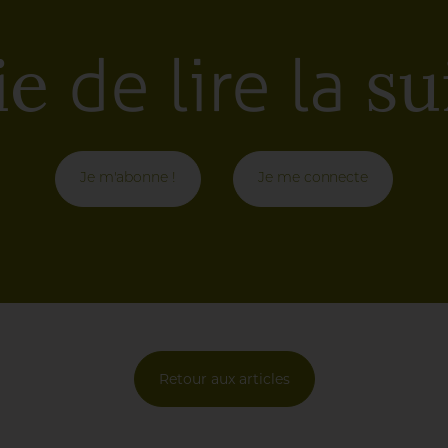
de lire la
ie
sui
Je m'abonne !
Je me connecte
Retour aux articles