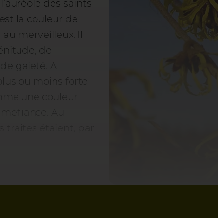
l’auréole des saints
 est la couleur de
u au merveilleux. Il
énitude, de
de gaieté. A
 plus ou moins forte
comme une couleur
 méfiance. Au
traites étaient, par