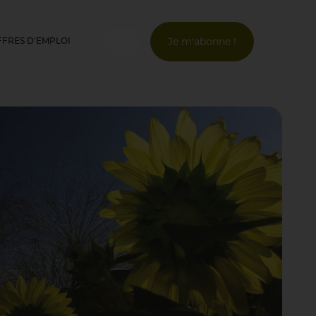
Je m'abonne !
FFRES D'EMPLOI
Connexion
Email *
Mot de passe *
Mot de passe oublié ?
Valider
Inscription