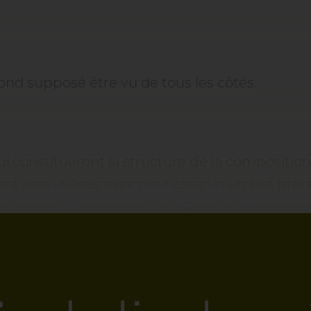
ond supposé être vu de tous les côtés.
i constitueront la structure de la composition. I
nt être utilisés avec pour chacun un but préci
ouplesse à la composition (Arundo donax vari
onnent de la densité au décor et constituent s
s). Enfin, quelques envahissantes (Ipomées ba
votre parterre (3). Notez ici que les plantes di