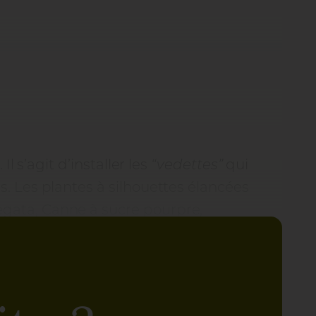
l s’agit d’installer les
“vedettes”
qui
s. Les plantes à silhouettes élancées
egata, Canne à sucre pourpre,
on ossature (Alocasia, Bananier,
tatas, Bidens, Choux autoro) viennent
tes hautes, qui jusqu’alors étaient