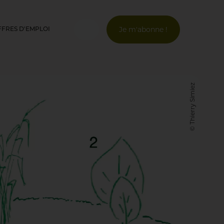
Je m'abonne !
FFRES D'EMPLOI
Connexion
Email *
© Thierry Simiez
Mot de passe *
Mot de passe oublié ?
Valider
Inscription