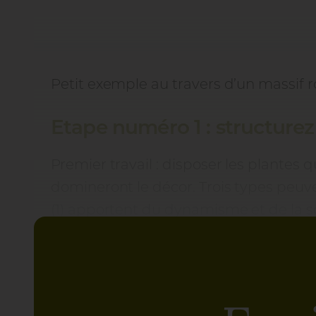
Petit exemple au travers d’un massif r
Etape numéro 1 : structurez
Premier travail : disposer les plantes qu
domineront le décor. Trois types peuve
(1) apportent du dynamisme et de la s
Miscanthus floridulus, Cyperus…)
Les plantes dites de
“structure”
(2) d
plantes en tiges, grimpantes tuteurée
accrocher les passants en s’évadant de 