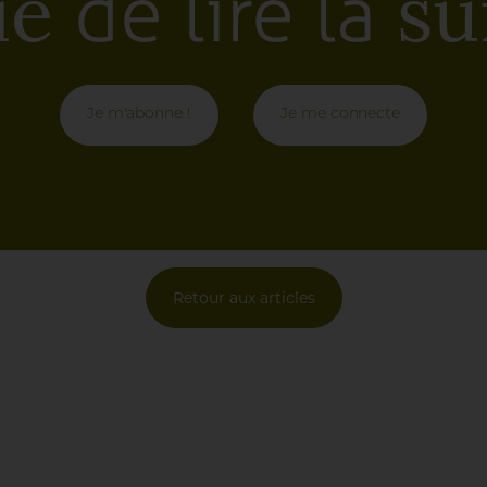
de lire la
ie
sui
nt parfois jusqu’à la bordure sans pour autant
Je m'abonne !
Je me connecte
Retour aux articles