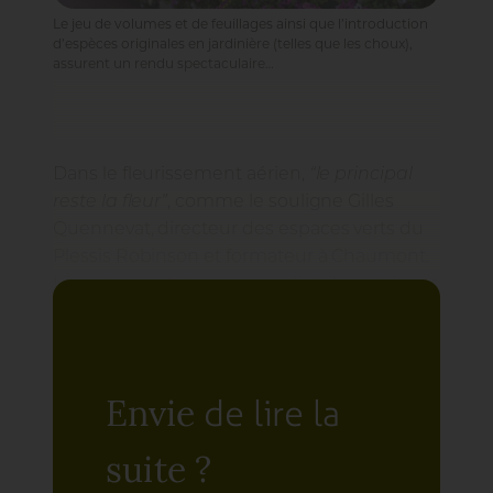
Le jeu de volumes et de feuillages ainsi que l’introduction
d’espèces originales en jardinière (telles que les choux),
assurent un rendu spectaculaire…
Dans le fleurissement aérien,
“le principal
reste la fleur”
, comme le souligne Gilles
Quennevat, directeur des espaces verts du
Plessis Robinson et formateur à Chaumont.
Leur choix est donc primordial et ne doit pas
être fait au hasard. Il doit être anticipé et
inclus dans une réflexion plus vaste
estimant
“les besoins, les couleurs et les
goûts”
, ainsi que le préconise Roger
de lire la
Envie
Delevaque, de la Société Nationale Horticole
Française.
suite ?