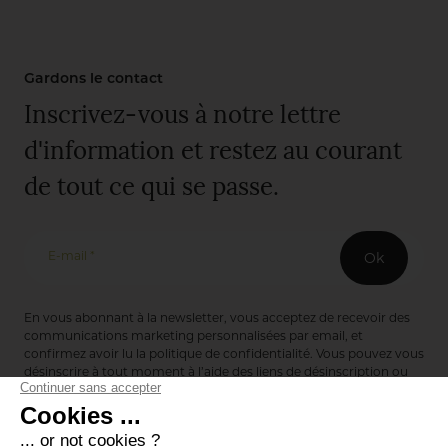
Gardons le contact
Inscrivez-vous à notre lettre
d'information et restez au courant
de tout ce qui se passe.
E-mail *
Ok
En vous abonnant à la newsletter, vous acceptez de recevoir des
communications marketing personnalisées par email, et
confirmez avoir lu la
politique de confidentialité
. Vous pouvez vous
désinscrire à tout moment à l’aide des liens de désinscription ou
en nous contactant via notre formulaire de contact :
ici
Editions de Bionnay