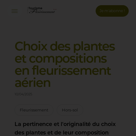
Je m'abonne !
Connexion
Email *
Choix
des
plantes
et
compositions
Mot de passe *
en
fleurissement
Mot de passe oublié ?
aérien
Valider
10/04/2025
Inscription
Fleurissement
Hors-sol
La pertinence et l'originalité du choix
des plantes et de leur composition