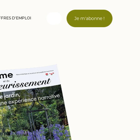
Je m'abonne !
FFRES D'EMPLOI
Connexion
Email *
Mot de passe *
Mot de passe oublié ?
Valider
Inscription