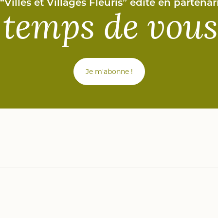
Villes et Villages Fleuris” édité en partena
 temps de vou
Je m'abonne !